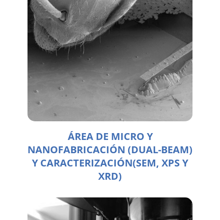
ÁREA DE MICRO Y
NANOFABRICACIÓN (DUAL-BEAM)
Y CARACTERIZACIÓN(SEM, XPS Y
XRD)