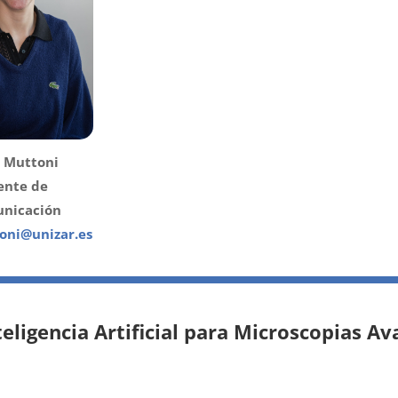
 Muttoni
ente de
nicación
oni@unizar.es
eligencia Artificial para Microscopias A