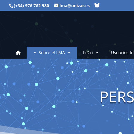
(+34) 976 762 980
lma@unizar.es
Sobre el LMA
I+D+i
Usuarios In
PER