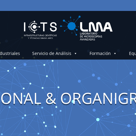
dustriales
Servicio de Análisis
Formación
Equ
SONAL & ORGANIG