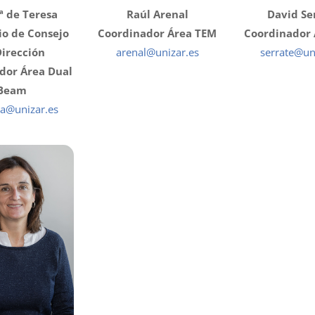
ª de Teresa
Raúl Arenal
David Se
io de Consejo
Coordinador Área TEM
Coordinador
Dirección
arenal@unizar.es
serrate@un
dor Área Dual
Beam
sa@unizar.es