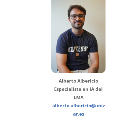
Alberto Albericio
Especialista en IA del
LMA
alberto.albericio@uniz
ar.es