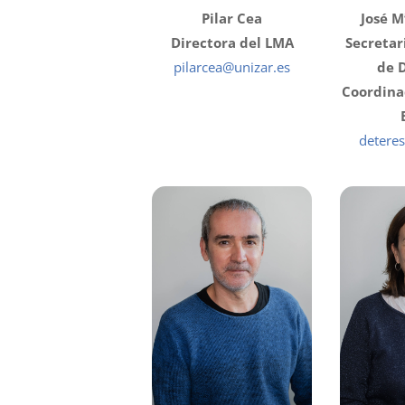
Pilar Cea
José M
Directora del LMA
Secretar
pilarcea@unizar.es
de 
Coordina
detere