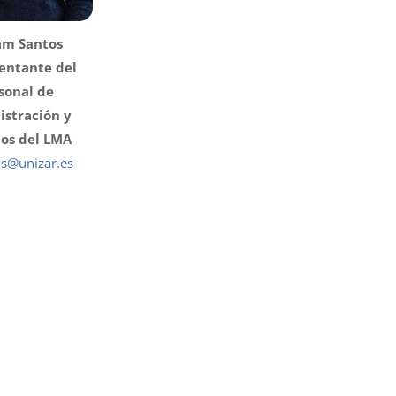
am Santos
entante del
sonal de
istración y
ios del LMA
s@unizar.es