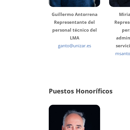
Guillermo Antorrena
Miri
Representante del
Repres
personal técnico del
per
LMA
admin
ganto@unizar.es
servic
msanto
Puestos Honoríficos