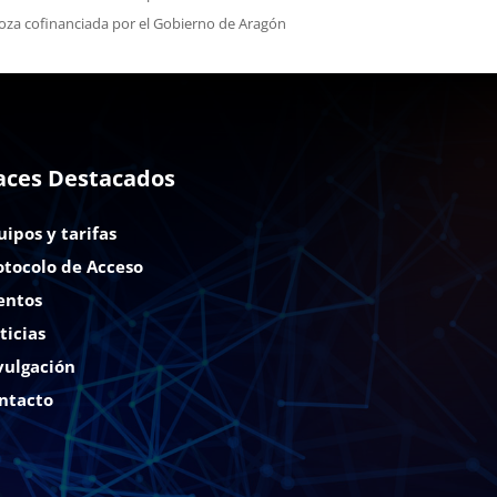
oza cofinanciada por el Gobierno de Aragón
aces Destacados
uipos y tarifas
otocolo de Acceso
entos
ticias
vulgación
ntacto