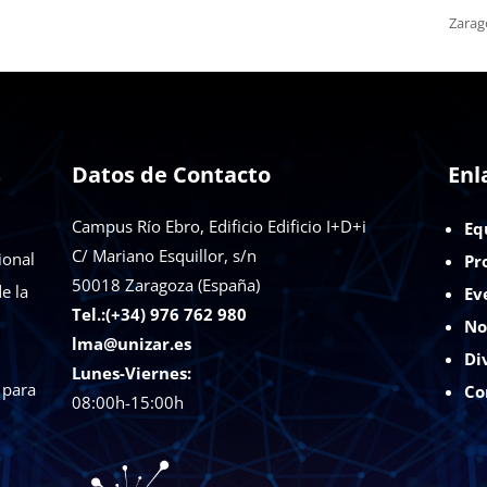
Zarag
s
Datos de Contacto
Enl
Campus Río Ebro, Edificio Edificio I+D+i
Eq
C/ Mariano Esquillor, s/n
ional
Pr
50018
Zaragoza (España)
e la
Ev
Tel.:(+34) 976 762 980
No
lma@unizar.es
Di
Lunes-Viernes:
 para
Co
08:00h-15:00h