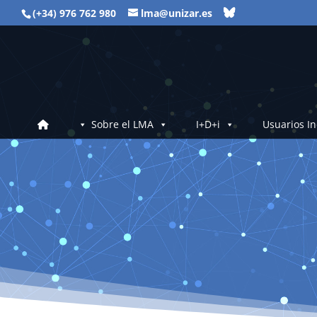
(+34) 976 762 980
lma@unizar.es
Sobre el LMA
I+D+i
Usuarios In