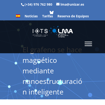
(+34) 976 762 980
lma@unizar.es
Noticias
Tarifas
Reserva de Equipos
El grafeno se hace
magnético
mediante
nanoestructuració
n inteligente