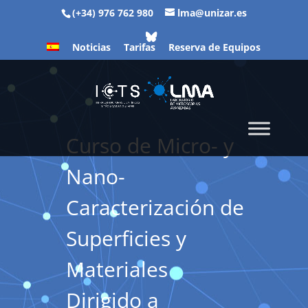
(+34) 976 762 980
lma@unizar.es
Noticias
Tarifas
Reserva de Equipos
Curso de Micro- y
Nano-
Caracterización de
Superficies y
Materiales
Dirigido a