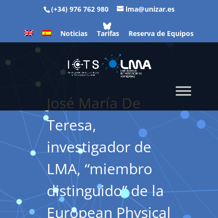
(+34) 976 762 980
lma@unizar.es
Noticias
Tarifas
Reserva de Equipos
José María De
Teresa,
investigador de
LMA, “miembro
distinguido” de la
European Physical