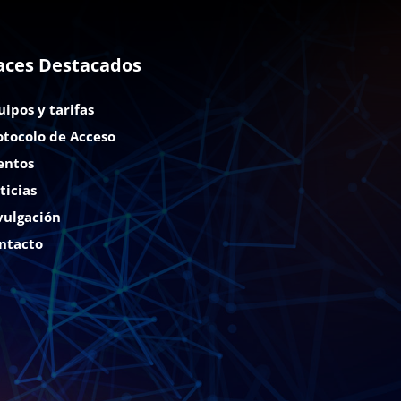
aces Destacados
uipos y tarifas
otocolo de Acceso
entos
ticias
vulgación
ntacto