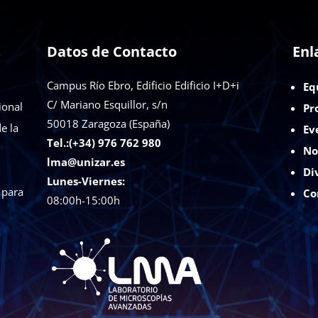
s
Datos de Contacto
Enl
Campus Río Ebro, Edificio Edificio I+D+i
Eq
C/ Mariano Esquillor, s/n
ional
Pr
50018
Zaragoza (España)
e la
Ev
Tel.:(+34) 976 762 980
No
lma@unizar.es
Di
Lunes-Viernes:
 para
Co
08:00h-15:00h