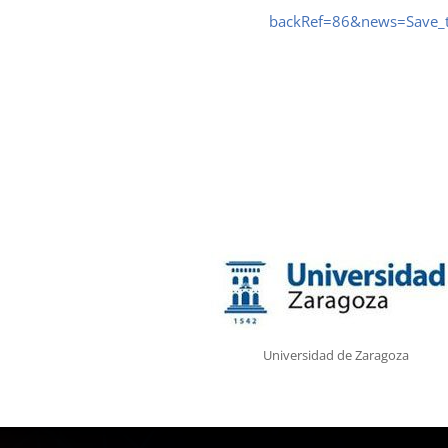
backRef=86&news=Save_t
Universidad de Zaragoza