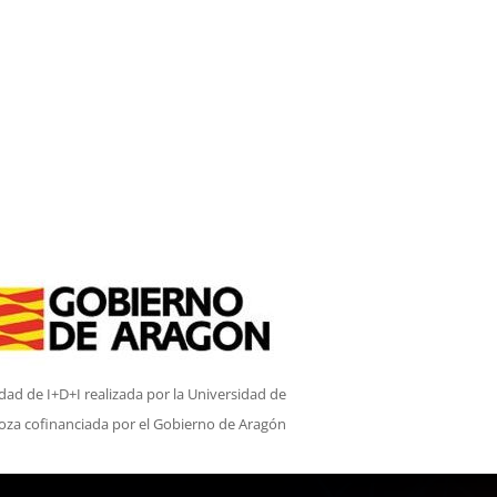
idad de I+D+I realizada por la Universidad de
oza cofinanciada por el Gobierno de Aragón