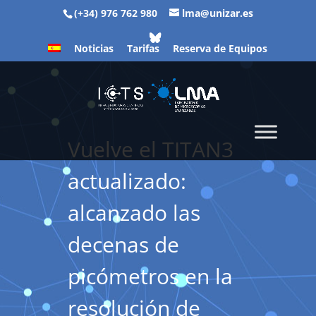
(+34) 976 762 980
lma@unizar.es
Noticias
Tarifas
Reserva de Equipos
Vuelve el TITAN3
actualizado:
alcanzado las
decenas de
picómetros en la
resolución de