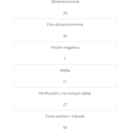
Ultramicrotomía
24
Crio-ultramicrotomía
32
Tinción negativa
7
Rejilla
11
Vitrificación ( no incluye rejilla)
27
Cross-section / trípode
59