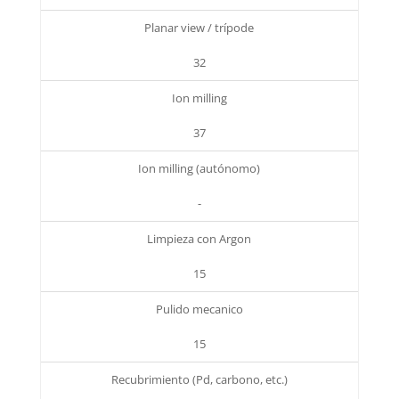
Planar view / trípode
32
Ion milling
37
Ion milling (autónomo)
-
Limpieza con Argon
15
Pulido mecanico
15
Recubrimiento (Pd, carbono, etc.)