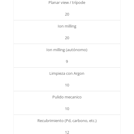
Planar view / trípode
20
Ion milling
20
Ion milling (autónomo)
9
Limpieza con Argon
10
Pulido mecanico
10
Recubrimiento (Pd, carbono, etc.)
12