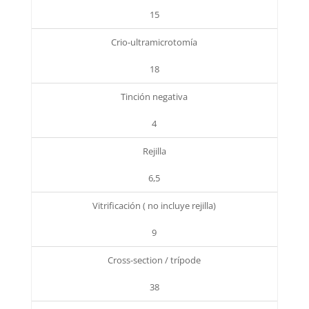
15
Crio-ultramicrotomía
18
Tinción negativa
4
Rejilla
6,5
Vitrificación ( no incluye rejilla)
9
Cross-section / trípode
38