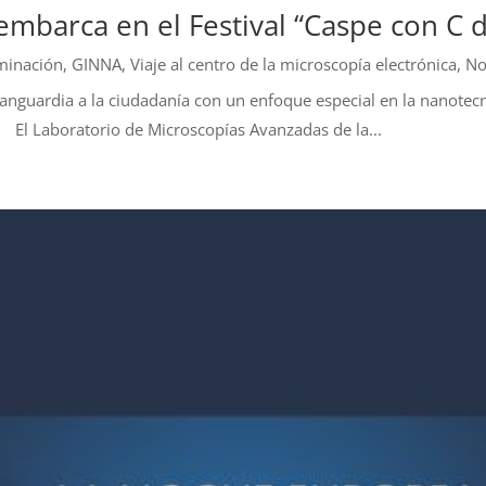
mbarca en el Festival “Caspe con C d
eminación
,
GINNA, Viaje al centro de la microscopía electrónica
,
No
 vanguardia a la ciudadanía con un enfoque especial en la nanotecno
 El Laboratorio de Microscopías Avanzadas de la...