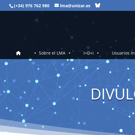
(+34) 976 762 980
lma@unizar.es
Sobre el LMA
I+D+i
Usuarios In
DIVUL