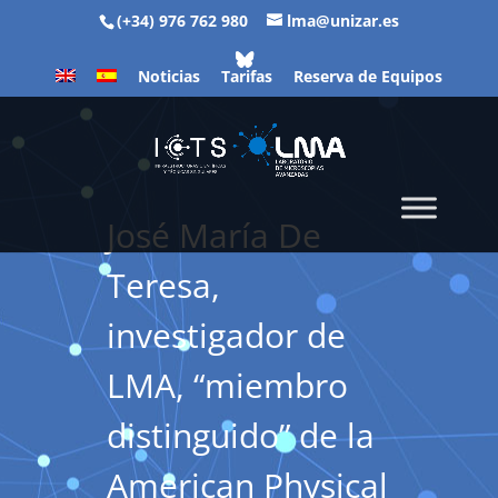
(+34) 976 762 980
lma@unizar.es
Noticias
Tarifas
Reserva de Equipos
José María De
Teresa,
investigador de
LMA, “miembro
distinguido” de la
American Physical